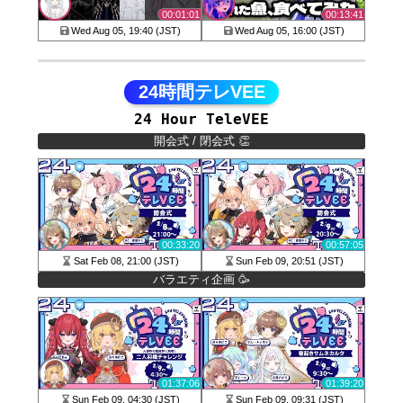
00:01:01
00:13:41
Wed Aug 05, 19:40 (JST)
Wed Aug 05, 16:00 (JST)
24時間テレVEE
24 Hour TeleVEE
開会式 / 閉会式 👏
00:33:20
00:57:05
Sat Feb 08, 21:00 (JST)
Sun Feb 09, 20:51 (JST)
バラエティ企画 🥳
01:37:06
01:39:20
Sun Feb 09, 04:30 (JST)
Sun Feb 09, 09:31 (JST)