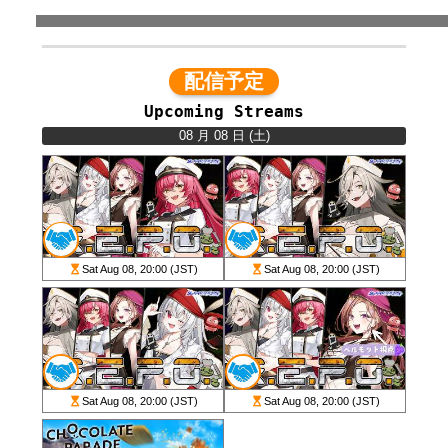
配信予定
Upcoming Streams
08 月 08 日 (土)
Sat Aug 08, 20:00 (JST)
Sat Aug 08, 20:00 (JST)
Sat Aug 08, 20:00 (JST)
Sat Aug 08, 20:00 (JST)