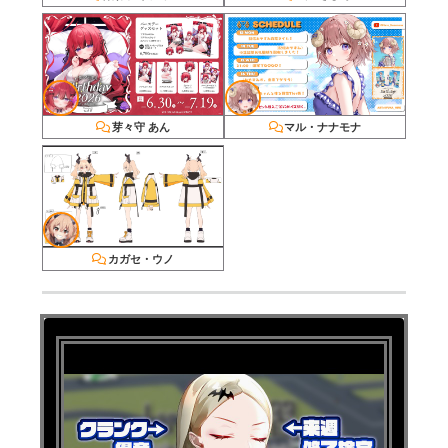
芽々守 あん
マル・ナナモナ
カガセ・ウノ